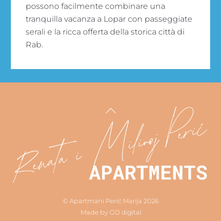
possono facilmente combinare una
tranquilla vacanza a Lopar con passeggiate
serali e la ricca offerta della storica città di
Rab.
Back
To
Top
©
Apartmani Perić Marija
2026
Made by
GO digital